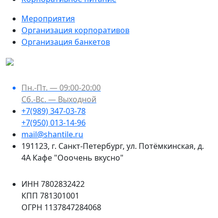
Мероприятия
Организация корпоративов
Организация банкетов
Пн.-Пт. — 09:00-20:00
Сб.-Вс. — Выходной
+7(989) 347-03-78
+7(950) 013-14-96
mail@shantile.ru
191123
,
г. Санкт-Петербург
,
ул. Потёмкинская, д.
4А Кафе "Ооочень вкусно"
ИНН 7802832422
КПП 781301001
ОГРН 1137847284068