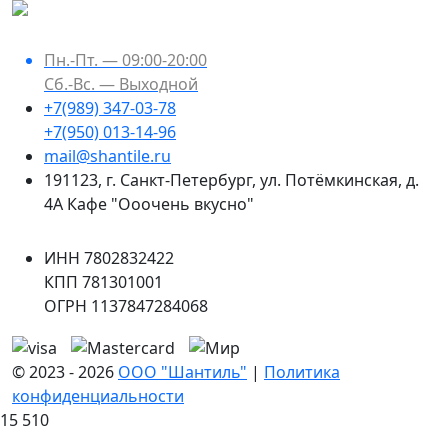
Пн.-Пт. — 09:00-20:00
Сб.-Вс. — Выходной
+7(989) 347-03-78
+7(950) 013-14-96
mail@shantile.ru
191123
,
г. Санкт-Петербург
,
ул. Потёмкинская, д.
4А Кафе "Ооочень вкусно"
ИНН 7802832422
КПП 781301001
ОГРН 1137847284068
© 2023 - 2026
ООО "Шантиль"
|
Политика
конфиденциальности
15 510