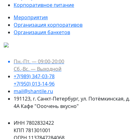
Корпоративное питание
Мероприятия
Организация корпоративов
Организация банкетов
Пн.-Пт. — 09:00-20:00
Сб.-Вс. — Выходной
+7(989) 347-03-78
+7(950) 013-14-96
mail@shantile.ru
191123
,
г. Санкт-Петербург
,
ул. Потёмкинская, д.
4А Кафе "Ооочень вкусно"
ИНН 7802832422
КПП 781301001
ОГРН 1137847284068